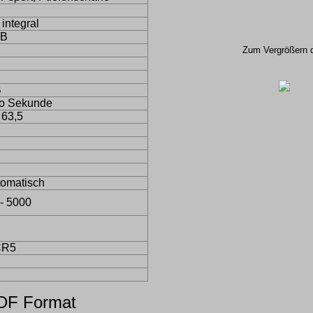
 integral
 B
Zum Vergrößern de
B
pro Sekunde
 63,5
tomatisch
 - 5000
2CR5
DF Format