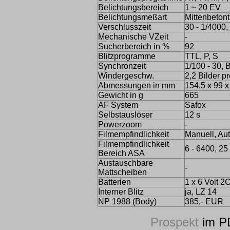
Belichtungsbereich
1 ~ 20 EV
Belichtungsmeßart
Mittenbetont
Verschlusszeit
30 - 1/4000,
Mechanische VZeit
-
Sucherbereich in %
92
Blitzprogramme
TTL, P, S
Synchronzeit
1/100 - 30, 
Windergeschw.
2,2 Bilder 
Abmessungen in mm
154,5 x 99 x
Gewicht in g
665
AF System
Safox
Selbstauslöser
12 s
Powerzoom
-
Filmempfindlichkeit
Manuell, Au
Filmempfindlichkeit
6 - 6400, 25
Bereich ASA
Austauschbare
-
Mattscheiben
Batterien
1 x 6 Volt 
Interner Blitz
ja, LZ 14
NP 1988 (Body)
385,- EUR
Prospekt
im P