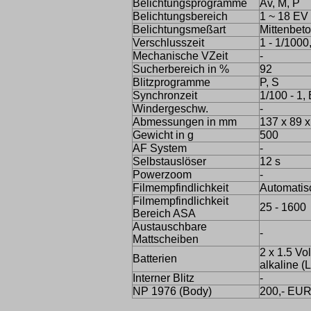
Belichtungsprogramme
Av, M, P
Belichtungsbereich
1 ~ 18 EV
Belichtungsmeßart
Mittenbeto
Verschlusszeit
1 - 1/1000
Mechanische VZeit
-
Sucherbereich in %
92
Blitzprogramme
P, S
Synchronzeit
1/100 - 1, 
Windergeschw.
-
Abmessungen in mm
137 x 89 x
Gewicht in g
500
AF System
-
Selbstauslöser
12 s
Powerzoom
-
Filmempfindlichkeit
Automatis
Filmempfindlichkeit
25 - 1600
Bereich ASA
Austauschbare
-
Mattscheiben
2 x 1.5 Vo
Batterien
alkaline (
Interner Blitz
-
NP 1976 (Body)
200,- EU