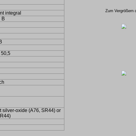
Zum Vergrößern de
nt integral
, B
B
 50,5
ch
lt silver-oxide (A76, SR44) or
LR44)
R