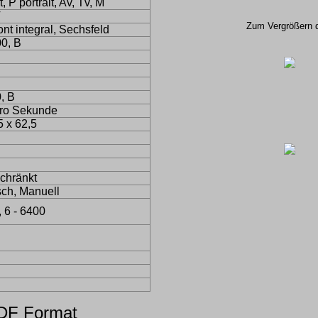
, P portrait, Av, Tv, M
V
Zum Vergrößern de
ont integral, Sechsfeld
00, B
, B
pro Sekunde
5 x 62,5
schränkt
ch, Manuell
, 6 - 6400
DF Format