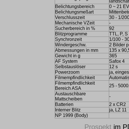
landschaft
Belichtungsbereich
0 ~ 21 E
Belichtungsmeßart
Mittenbet
Verschlusszeit
30 - 1/20
Mechanische VZeit
-
Sucherbereich in %
92
Blitzprogramme
TTL, P, S
Synchronzeit
1/100 - 30
Windergeschw.
2 Bilder 
Abmessungen in mm
135 x 90,
Gewicht in g
365
AF System
Safox 4
Selbstauslöser
12 s
Powerzoom
ja, einge
Filmempfindlichkeit
Automatis
Filmempfindlichkeit
25 - 5000
Bereich ASA
Austauschbare
-
Mattscheiben
Batterien
2 x CR2
Interner Blitz
ja, LZ 11
NP 1999 (Body)
Prospekt
im P