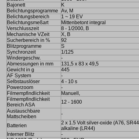
Bajonett
K
Belichtungsprogramme
Av, M
Belichtungsbereich
1 ~ 19 EV
Belichtungsmeßart
Mittenbetont integral
Verschlusszeit
8 - 1/2000, B
Mechanische VZeit
X, B
Sucherbereich in %
92
Blitzprogramme
S
Synchronzeit
1/125
Windergeschw.
-
Abmessungen in mm
131,5 x 83 x 49,5
Gewicht in g
445
AF System
-
Selbstauslöser
4 - 10 s
Powerzoom
-
Filmempfindlichkeit
Manuell,
Filmempfindlichkeit
12 - 1600
Bereich ASA
Austauschbare
-
Mattscheiben
2 x 1.5 Volt silver-oxide (A76, SR44
Batterien
alkaline (LR44)
Interner Blitz
-