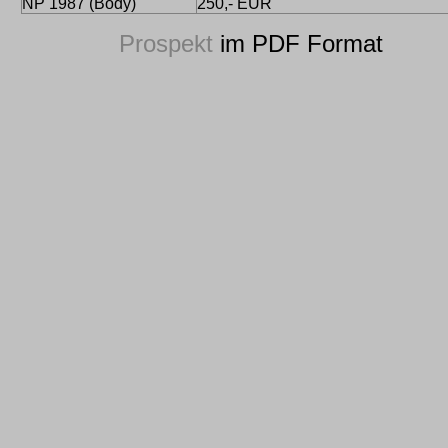
NP 1987 (Body)
250,- EUR
Prospekt
im PDF Format