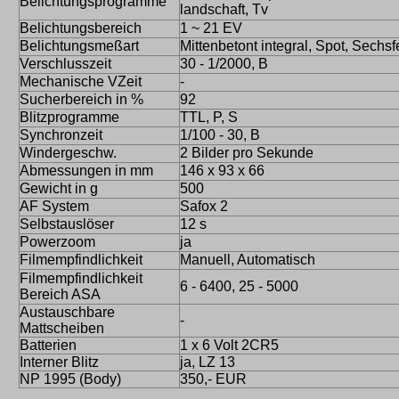
Belichtungsprogramme
landschaft, Tv
Belichtungsbereich
1 ~ 21 EV
Belichtungsmeßart
Mittenbetont integral, Spot, Sechsf
Verschlusszeit
30 - 1/2000, B
Mechanische VZeit
-
Sucherbereich in %
92
Blitzprogramme
TTL, P, S
Synchronzeit
1/100 - 30, B
Windergeschw.
2 Bilder pro Sekunde
Abmessungen in mm
146 x 93 x 66
Gewicht in g
500
AF System
Safox 2
Selbstauslöser
12 s
Powerzoom
ja
Filmempfindlichkeit
Manuell, Automatisch
Filmempfindlichkeit
6 - 6400, 25 - 5000
Bereich ASA
Austauschbare
-
Mattscheiben
Batterien
1 x 6 Volt 2CR5
Interner Blitz
ja, LZ 13
NP 1995 (Body)
350,- EUR