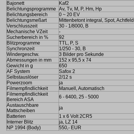
Bajonett
Kaf2
Belichtungsprogramme
Av, Tv, M, P, Hm, Hp
Belichtungsbereich
0 ~ 20 EV
Belichtungsmeßart
Mittenbetont integral, Spot, Achtfeld
Verschlusszeit
30 - 1/8000, B
Mechanische VZeit
-
Sucherbereich in %
92
Blitzprogramme
TTL, P, S
Synchronzeit
1/250 - 30, B
Windergeschw.
3 Bilder pro Sekunde
Abmessungen in mm
152 x 95,5 x 74
Gewicht in g
650
AF System
Safox 2
Selbstauslöser
2/12 s
Powerzoom
ja
Filmempfindlichkeit
Manuell, Automatisch
Filmempfindlichkeit
6 - 6400, 25 - 5000
Bereich ASA
Austauschbare
ja
Mattscheiben
Batterien
1 x 6 Volt 2CR5
Interner Blitz
ja, LZ 14
NP 1994 (Body)
550,- EUR