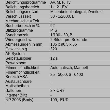
Belichtungsprogramme
Av, M, P, Tv
Belichtungsbereich
1 ~ 21 EV
Belichtungsmeßart
Mittenbetont integral, Zweifeld
Verschlusszeit
30 - 1/2000, B
Mechanische VZeit
-
Sucherbereich in %
92
Blitzprogramme
P, S
Synchronzeit
1/100 - 30, B
Windergeschw.
2 Bilder pro Sekunde
Abmessungen in mm
135 x 90,5 x 55
Gewicht in g
320
AF System
-
Selbstauslöser
12 s
Powerzoom
-
Filmempfindlichkeit
Automatisch, Manuell
Filmempfindlichkeit
25 - 5000, 6 - 6400
Bereich ASA
Austauschbare
-
Mattscheiben
Batterien
2 x CR2
Interner Blitz
-
NP 2003 (Body)
199,- EUR