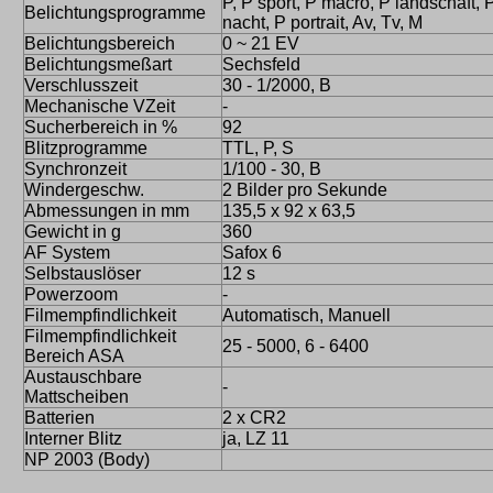
P, P sport, P macro, P landschaft, 
Belichtungsprogramme
nacht, P portrait, Av, Tv, M
Belichtungsbereich
0 ~ 21 EV
Belichtungsmeßart
Sechsfeld
Verschlusszeit
30 - 1/2000, B
Mechanische VZeit
-
Sucherbereich in %
92
Blitzprogramme
TTL, P, S
Synchronzeit
1/100 - 30, B
Windergeschw.
2 Bilder pro Sekunde
Abmessungen in mm
135,5 x 92 x 63,5
Gewicht in g
360
AF System
Safox 6
Selbstauslöser
12 s
Powerzoom
-
Filmempfindlichkeit
Automatisch, Manuell
Filmempfindlichkeit
25 - 5000, 6 - 6400
Bereich ASA
Austauschbare
-
Mattscheiben
Batterien
2 x CR2
Interner Blitz
ja, LZ 11
NP 2003 (Body)