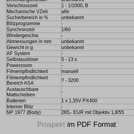
Verschlusszeit
1 - 1/1000, B
Mechanische VZeit
alle
Sucherbereich in %
unbekannt
Blitzprogramme
-
Synchronzeit
1/60
Windergeschw.
-
Abmessungen in mm
unbekannt
Gewicht in g
unbekannt
AF System
-
Selbstauslöser
5 - 13 s
Powerzoom
-
Filmempfindlichkeit
manuell
Filmempfindlichkeit
? - 3200
Bereich ASA
Austauschbare
-
Mattscheiben
Batterien
1 x 1,35V PX400
Interner Blitz
-
NP 1977 (Body)
265,- EUR mit Objektiv 1,8/55
Prospekt
im PDF Format