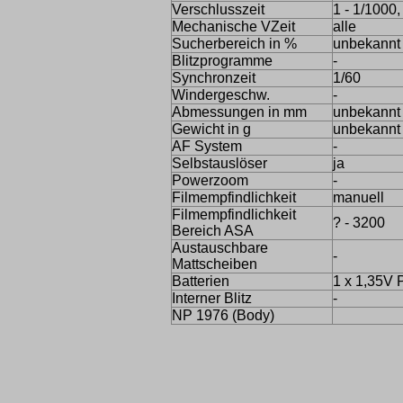
Verschlusszeit
1 - 1/1000,
Mechanische VZeit
alle
Sucherbereich in %
unbekannt
Blitzprogramme
-
Synchronzeit
1/60
Windergeschw.
-
Abmessungen in mm
unbekannt
Gewicht in g
unbekannt
AF System
-
Selbstauslöser
ja
Powerzoom
-
Filmempfindlichkeit
manuell
Filmempfindlichkeit
? - 3200
Bereich ASA
Austauschbare
-
Mattscheiben
Batterien
1 x 1,35V
Interner Blitz
-
NP 1976 (Body)