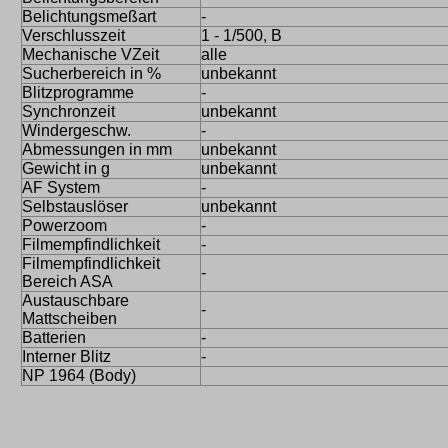
Belichtungsmeßart
-
Verschlusszeit
1 - 1/500, B
Mechanische VZeit
alle
Sucherbereich in %
unbekannt
Blitzprogramme
-
Synchronzeit
unbekannt
Windergeschw.
-
Abmessungen in mm
unbekannt
Gewicht in g
unbekannt
AF System
-
Selbstauslöser
unbekannt
Powerzoom
-
Filmempfindlichkeit
-
Filmempfindlichkeit
-
Bereich ASA
Austauschbare
-
Mattscheiben
Batterien
-
Interner Blitz
-
NP 1964 (Body)