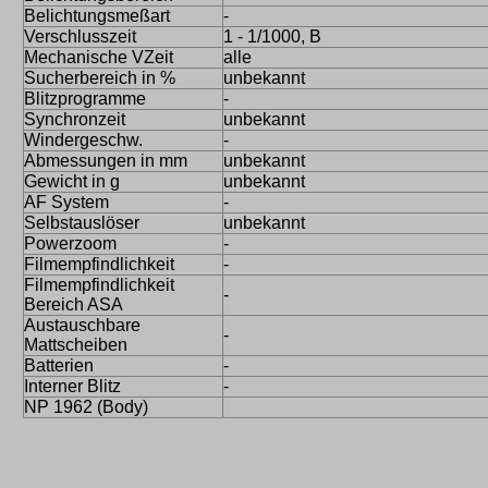
Belichtungsmeßart
-
Verschlusszeit
1 - 1/1000, B
Mechanische VZeit
alle
Sucherbereich in %
unbekannt
Blitzprogramme
-
Synchronzeit
unbekannt
Windergeschw.
-
Abmessungen in mm
unbekannt
Gewicht in g
unbekannt
AF System
-
Selbstauslöser
unbekannt
Powerzoom
-
Filmempfindlichkeit
-
Filmempfindlichkeit
-
Bereich ASA
Austauschbare
-
Mattscheiben
Batterien
-
Interner Blitz
-
NP 1962 (Body)