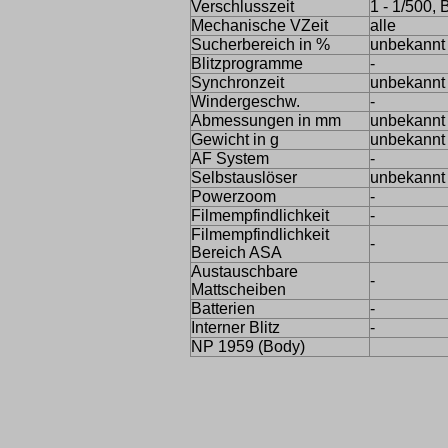
Verschlusszeit
1 - 1/500, 
Mechanische VZeit
alle
Sucherbereich in %
unbekannt
Blitzprogramme
-
Synchronzeit
unbekannt
Windergeschw.
-
Abmessungen in mm
unbekannt
Gewicht in g
unbekannt
AF System
-
Selbstauslöser
unbekannt
Powerzoom
-
Filmempfindlichkeit
-
Filmempfindlichkeit
-
Bereich ASA
Austauschbare
-
Mattscheiben
Batterien
-
Interner Blitz
-
NP 1959 (Body)