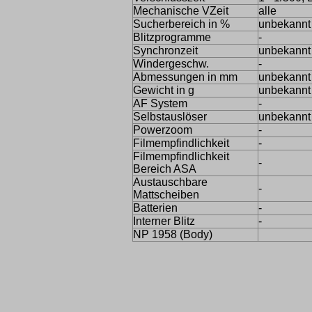
Mechanische VZeit
alle
Sucherbereich in %
unbekannt
Blitzprogramme
-
Synchronzeit
unbekannt
Windergeschw.
-
Abmessungen in mm
unbekannt
Gewicht in g
unbekannt
AF System
-
Selbstauslöser
unbekannt
Powerzoom
-
Filmempfindlichkeit
-
Filmempfindlichkeit
-
Bereich ASA
Austauschbare
-
Mattscheiben
Batterien
-
Interner Blitz
-
NP 1958 (Body)