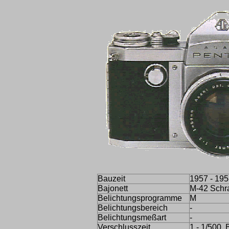
Bauzeit
1957 - 195
Bajonett
M-42 Schr
Belichtungsprogramme
M
Belichtungsbereich
-
Belichtungsmeßart
-
Verschlusszeit
1 - 1/500, 