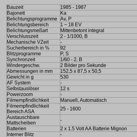
Bauzeit
1985 - 1987
Bajonett
Ka
Belichtungsprogramme
Av, P
Belichtungsbereich
1 ~ 18 EV
Belichtungsmeßart
Mittenbetont integral
Verschlusszeit
2 - 1/1000, B
Mechanische VZeit
-
Sucherbereich in %
92
Blitzprogramme
P, S
Synchronzeit
1/60 - 2, B
Windergeschw.
2 Bilder pro Sekunde
Abmessungen in mm
152,5 x 87,5 x 50,5
Gewicht in g
530
AF System
-
Selbstauslöser
12 s
Powerzoom
-
Filmempfindlichkeit
Manuell, Automatisch
Filmempfindlichkeit
25 - 1600
Bereich ASA
Austauschbare
-
Mattscheiben
Batterien
2 x 1.5 Volt AA Batterie Mignon
Interner Blitz
-