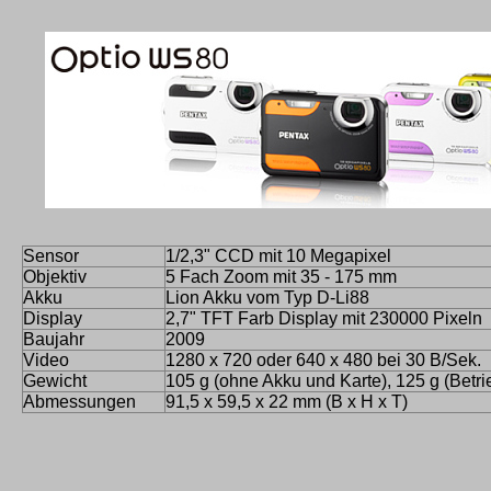
Sensor
1/2,3" CCD mit 10 Megapixel
Objektiv
5 Fach Zoom mit 35 - 175 mm
Akku
Lion Akku vom Typ D-Li88
Display
2,7" TFT Farb Display mit 230000 Pixeln
Baujahr
2009
Video
1280 x 720 oder 640 x 480 bei 30 B/Sek.
Gewicht
105 g (ohne Akku und Karte), 125 g (Betri
Abmessungen
91,5 x 59,5 x 22 mm (B x H x T)