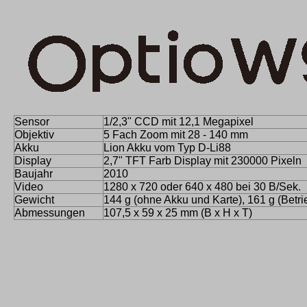
Sensor
1/2,3" CCD mit 12,1 Megapixel
Objektiv
5 Fach Zoom mit 28 - 140 mm
Akku
Lion Akku vom Typ D-Li88
Display
2,7" TFT Farb Display mit 230000 Pixeln
Baujahr
2010
Video
1280 x 720 oder 640 x 480 bei 30 B/Sek.
Gewicht
144 g (ohne Akku und Karte), 161 g (Betri
Abmessungen
107,5 x 59 x 25 mm (B x H x T)