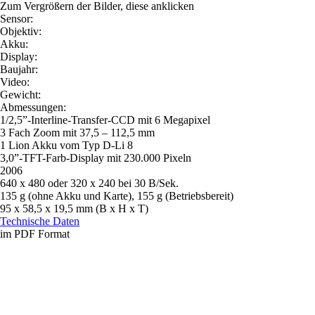
Zum Vergrößern der Bilder, diese anklicken
Sensor:
Objektiv:
Akku:
Display:
Baujahr:
Video:
Gewicht:
Abmessungen:
1/2,5”-Interline-Transfer-CCD mit 6 Megapixel
3 Fach Zoom mit 37,5 – 112,5 mm
1 Lion Akku vom Typ D-Li 8
3,0”-TFT-Farb-Display mit 230.000 Pixeln
2006
640 x 480 oder 320 x 240 bei 30 B/Sek.
135 g (ohne Akku und Karte), 155 g (Betriebsbereit)
95 x 58,5 x 19,5 mm (B x H x T)
Technische Daten
im PDF Format