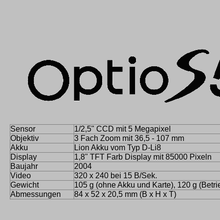
Sensor
1/2,5" CCD mit 5 Megapixel
Objektiv
3 Fach Zoom mit 36,5 - 107 mm
Akku
Lion Akku vom Typ D-Li8
Display
1,8" TFT Farb Display mit 85000 Pixeln
Baujahr
2004
Video
320 x 240 bei 15 B/Sek.
Gewicht
105 g (ohne Akku und Karte), 120 g (Betri
Abmessungen
84 x 52 x 20,5 mm (B x H x T)