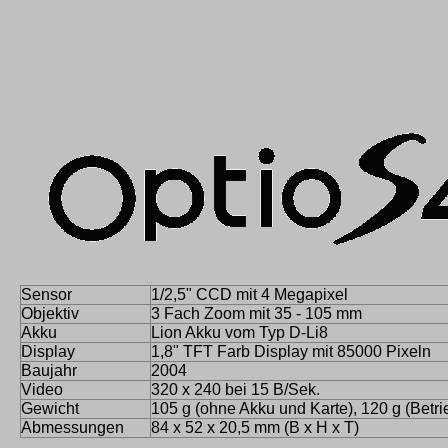
Sensor
1/2,5" CCD mit 4 Megapixel
Objektiv
3 Fach Zoom mit 35 - 105 mm
Akku
Lion Akku vom Typ D-Li8
Display
1,8" TFT Farb Display mit 85000 Pixeln
Baujahr
2004
Video
320 x 240 bei 15 B/Sek.
Gewicht
105 g (ohne Akku und Karte), 120 g (Betri
Abmessungen
84 x 52 x 20,5 mm (B x H x T)