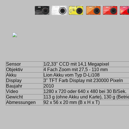
Sensor
1/2,33" CCD mit 14,1 Megapixel
Objektiv
4 Fach Zoom mit 27,5 - 110 mm
Akku
Lion Akku vom Typ D-Li108
Display
3" TFT Farb Display mit 230000 Pixeln
Baujahr
2010
Video
1280 x 720 oder 640 x 480 bei 30 B/Sek.
Gewicht
113 g (ohne Akku und Karte), 130 g (Betri
Abmessungen
92 x 56 x 20 mm (B x H x T)