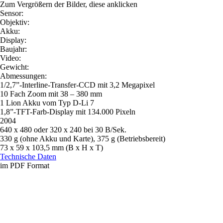
Zum Vergrößern der Bilder, diese anklicken
Sensor:
Objektiv:
Akku:
Display:
Baujahr:
Video:
Gewicht:
Abmessungen:
1/2,7”-Interline-Transfer-CCD mit 3,2 Megapixel
10 Fach Zoom mit 38 – 380 mm
1 Lion Akku vom Typ D-Li 7
1,8”-TFT-Farb-Display mit 134.000 Pixeln
2004
640 x 480 oder 320 x 240 bei 30 B/Sek.
330 g (ohne Akku und Karte), 375 g (Betriebsbereit)
73 x 59 x 103,5 mm (B x H x T)
Technische Daten
im PDF Format