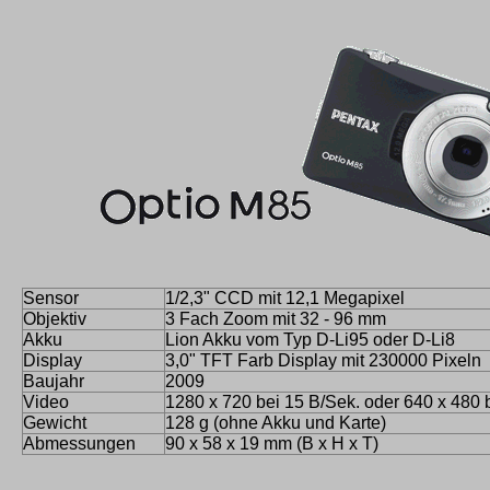
Sensor
1/2,3" CCD mit 12,1 Megapixel
Objektiv
3 Fach Zoom mit 32 - 96 mm
Akku
Lion Akku vom Typ D-Li95 oder D-Li8
Display
3,0" TFT Farb Display mit 230000 Pixeln
Baujahr
2009
Video
1280 x 720 bei 15 B/Sek. oder 640 x 480 
Gewicht
128 g (ohne Akku und Karte)
Abmessungen
90 x 58 x 19 mm (B x H x T)