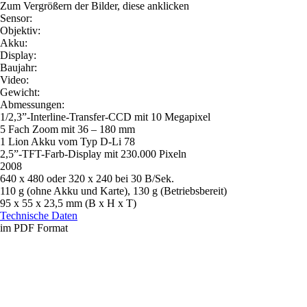
Zum Vergrößern der Bilder, diese anklicken
Sensor:
Objektiv:
Akku:
Display:
Baujahr:
Video:
Gewicht:
Abmessungen:
1/2,3”-Interline-Transfer-CCD mit 10 Megapixel
5 Fach Zoom mit 36 – 180 mm
1 Lion Akku vom Typ D-Li 78
2,5”-TFT-Farb-Display mit 230.000 Pixeln
2008
640 x 480 oder 320 x 240 bei 30 B/Sek.
110 g (ohne Akku und Karte), 130 g (Betriebsbereit)
95 x 55 x 23,5 mm (B x H x T)
Technische Daten
im PDF Format