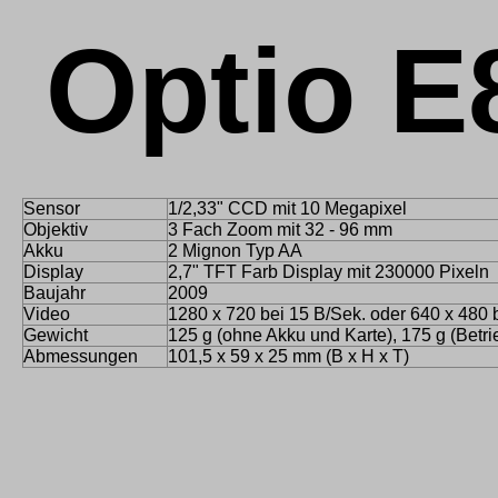
Optio E
Sensor
1/2,33" CCD mit 10 Megapixel
Objektiv
3 Fach Zoom mit 32 - 96 mm
Akku
2 Mignon Typ AA
Display
2,7" TFT Farb Display mit 230000 Pixeln
Baujahr
2009
Video
1280 x 720 bei 15 B/Sek. oder 640 x 480 
Gewicht
125 g (ohne Akku und Karte), 175 g (Betri
Abmessungen
101,5 x 59 x 25 mm (B x H x T)