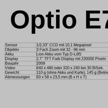
Optio E
Sensor
1/2,33" CCD mit 10,1 Megapixel
Objektiv
3 Fach Zoom mit 32 - 96 mm
Akku
Lion Akku vom Typ D-Li95
Display
2,7" TFT Farb Display mit 230000 Pixeln
Baujahr
2009
Video
640 x 480 oder 320 x 240 bei 30 B/Sek.
Gewicht
110 g (ohne Akku und Karte), 145 g (Betri
Abmessungen
93 x 58 x 23,5 mm (B x H x T)