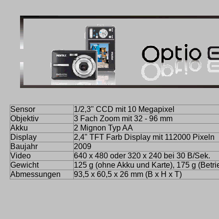
Sensor
1/2,3" CCD mit 10 Megapixel
Objektiv
3 Fach Zoom mit 32 - 96 mm
Akku
2 Mignon Typ AA
Display
2,4" TFT Farb Display mit 112000 Pixeln
Baujahr
2009
Video
640 x 480 oder 320 x 240 bei 30 B/Sek.
Gewicht
125 g (ohne Akku und Karte), 175 g (Betri
Abmessungen
93,5 x 60,5 x 26 mm (B x H x T)