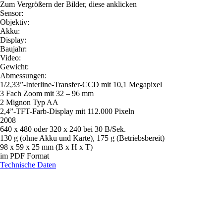
Zum Vergrößern der Bilder, diese anklicken
Sensor:
Objektiv:
Akku:
Display:
Baujahr:
Video:
Gewicht:
Abmessungen:
1/2,33”-Interline-Transfer-CCD mit 10,1 Megapixel
3 Fach Zoom mit 32 – 96 mm
2 Mignon Typ AA
2,4”-TFT-Farb-Display mit 112.000 Pixeln
2008
640 x 480 oder 320 x 240 bei 30 B/Sek.
130 g (ohne Akku und Karte), 175 g (Betriebsbereit)
98 x 59 x 25 mm (B x H x T)
im PDF Format
Technische Daten