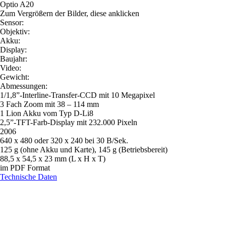
Optio A20
Zum Vergrößern der Bilder, diese anklicken
Sensor:
Objektiv:
Akku:
Display:
Baujahr:
Video:
Gewicht:
Abmessungen:
1/1,8”-Interline-Transfer-CCD mit 10 Megapixel
3 Fach Zoom mit 38 – 114 mm
1 Lion Akku vom Typ D-Li8
2,5”-TFT-Farb-Display mit 232.000 Pixeln
2006
640 x 480 oder 320 x 240 bei 30 B/Sek.
125 g (ohne Akku und Karte), 145 g (Betriebsbereit)
88,5 x 54,5 x 23 mm (L x H x T)
im PDF Format
Technische Daten