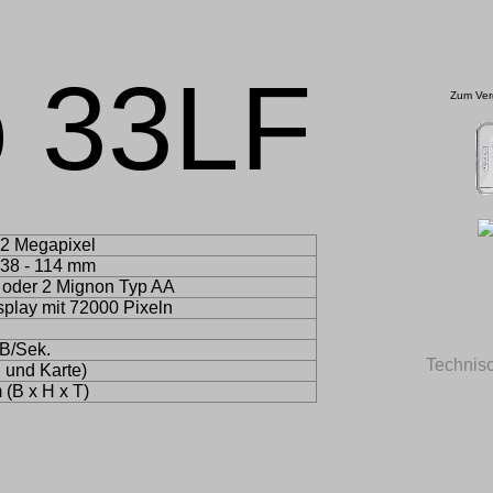
o
33LF
Zum Verg
,2 Megapixel
 38 - 114 mm
 oder 2 Mignon Typ AA
splay mit 72000 Pixeln
 B/Sek.
Technis
 und Karte)
 (B x H x T)