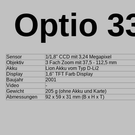
Optio 3
Sensor
1/1,8" CCD mit 3,24 Megapixel
Objektiv
3 Fach Zoom mit 37,5 - 112,5 mm
Akku
Lion Akku vom Typ D-Li2
Display
1,6" TFT Farb Display
Baujahr
2001
Video
-
Gewicht
205 g (ohne Akku und Karte)
Abmessungen
92 x 59 x 31 mm (B x H x T)